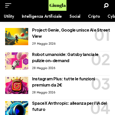
Utility
Intelligenza Artificiale
Social
Cripto
Cyb
Project Genie, Google unisce AI e Street
View
29 Maggio 2026
Robot umanoide: Gatsby lancia le
pulizie on-demand
28 Maggio 2026
Instagram Plus: tutte le funzioni
premium da 2€
28 Maggio 2026
SpaceX Anthropic: alleanza per l’IA del
futuro