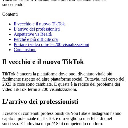
succedendo.
Contenti
Il vecchio e il nuovo TikTok
L’arrivo dei professionisti
Aspettative vs Realtà
Perché è più difficile ora
Portare i video oltre le 200 visualizzazioni
Conclusione
Il vecchio e il nuovo TikTok
TikTok è ancora la piattaforma dove puoi diventare virale più
facilmente rispetto ad altre piattaforme social. Tuttavia, nel corso del
2023 le cose sono cambiate. E questa è la radice del problema dei
video TikTok fermi a 200 visualizzazioni.
L’arrivo dei professionisti
I creator di contenuti professionisti da YouTube e Instagram hanno
capito il potenziale di TikTok e ora vogliono una fetta di quel
successo. E indovina un po’? Stai competendo con loro.