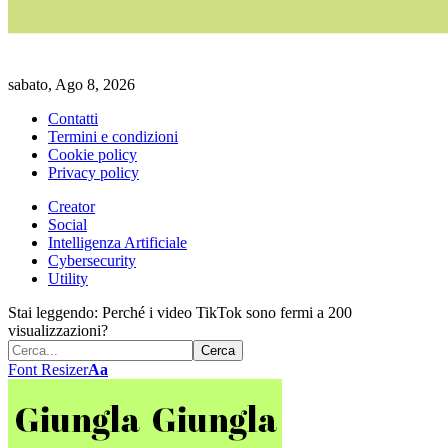
sabato, Ago 8, 2026
Contatti
Termini e condizioni
Cookie policy
Privacy policy
Creator
Social
Intelligenza Artificiale
Cybersecurity
Utility
Stai leggendo:
Perché i video TikTok sono fermi a 200
visualizzazioni?
Font Resizer
Aa