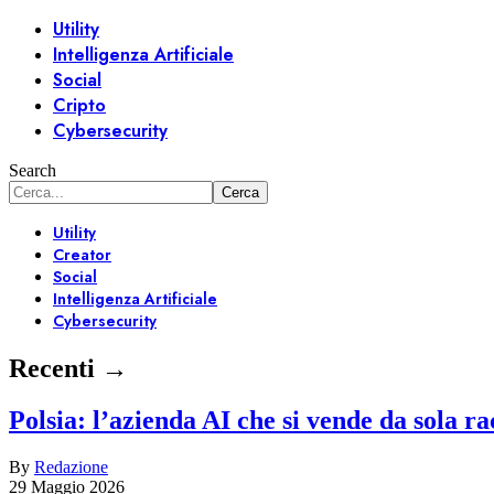
Utility
Intelligenza Artificiale
Social
Cripto
Cybersecurity
Search
Utility
Creator
Social
Intelligenza Artificiale
Cybersecurity
Recenti →
Polsia: l’azienda AI che si vende da sola r
By
Redazione
29 Maggio 2026