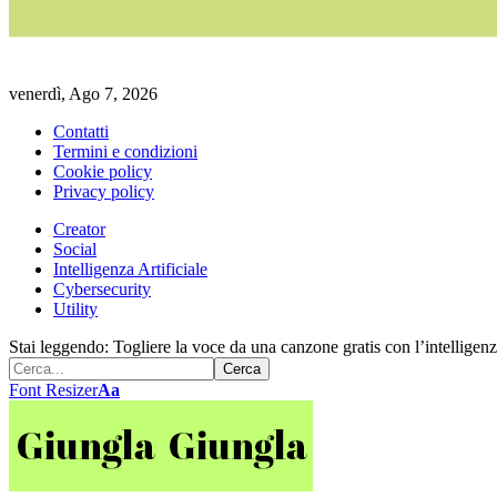
venerdì, Ago 7, 2026
Contatti
Termini e condizioni
Cookie policy
Privacy policy
Creator
Social
Intelligenza Artificiale
Cybersecurity
Utility
Stai leggendo:
Togliere la voce da una canzone gratis con l’intelligenza
Font Resizer
Aa