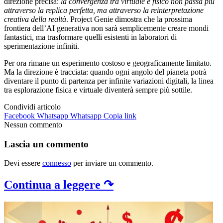
direzione precisa:
la convergenza tra virtuale e fisico non passa più
attraverso la replica perfetta, ma attraverso la reinterpretazione
creativa della realtà
. Project Genie dimostra che la prossima
frontiera dell’AI generativa non sarà semplicemente creare mondi
fantastici, ma trasformare quelli esistenti in laboratori di
sperimentazione infiniti.
Per ora rimane un esperimento costoso e geograficamente limitato.
Ma la direzione è tracciata: quando ogni angolo del pianeta potrà
diventare il punto di partenza per infinite variazioni digitali, la linea
tra esplorazione fisica e virtuale diventerà sempre più sottile.
Condividi articolo
Facebook
Whatsapp
Whatsapp
Copia link
Nessun commento
Lascia un commento
Devi essere
connesso
per inviare un commento.
Continua a leggere ↷