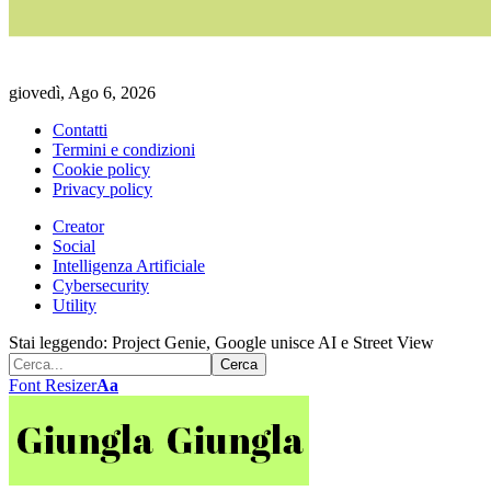
giovedì, Ago 6, 2026
Contatti
Termini e condizioni
Cookie policy
Privacy policy
Creator
Social
Intelligenza Artificiale
Cybersecurity
Utility
Stai leggendo:
Project Genie, Google unisce AI e Street View
Font Resizer
Aa