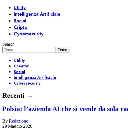
Utility
Intelligenza Artificiale
Social
Cripto
Cybersecurity
Search
Utility
Creator
Social
Intelligenza Artificiale
Cybersecurity
Recenti →
Polsia: l’azienda AI che si vende da sola r
By
Redazione
29 Maggio 2026