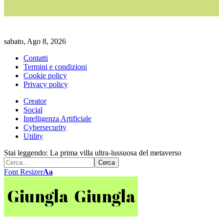
sabato, Ago 8, 2026
Contatti
Termini e condizioni
Cookie policy
Privacy policy
Creator
Social
Intelligenza Artificiale
Cybersecurity
Utility
Stai leggendo:
La prima villa ultra-lussuosa del metaverso
Font Resizer
Aa