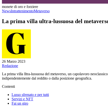
monete di oro e forziere
News
Intrattenimento
Metaverso
La prima villa ultra-lussuosa del metavers
26 Marzo 2023
Redazione
La prima villa lltra-lussuosa del metaverso, un capolavoro neoclassico
indipendentemente dal reddito o dalla posizione geografica.
Contenti
Lusso sfrenato e per tutti
Servizi e NFT
Fai un giro