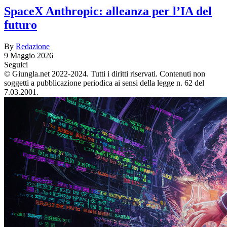
SpaceX Anthropic: alleanza per l’IA del
futuro
By
Redazione
9 Maggio 2026
Seguici
© Giungla.net 2022-2024. Tutti i diritti riservati. Contenuti non
soggetti a pubblicazione periodica ai sensi della legge n. 62 del
7.03.2001.