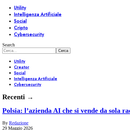
Utility
Intelligenza Artificiale
Social
Cripto
Cybersecurity
Search
Utility
Creator
Social
Intelligenza Artificiale
Cybersecurity
Recenti →
Polsia: l’azienda AI che si vende da sola r
By
Redazione
29 Maggio 2026