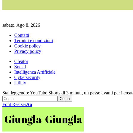
sabato, Ago 8, 2026
Contatti
Termini e condizioni
Cookie policy
Privacy policy
Creator
Social
Intelligenza Artificiale
Cybersecurity
Utility
Stai leggendo:
YouTube Shorts di 3 minuti, un passo avanti per i creat
Font Resizer
Aa