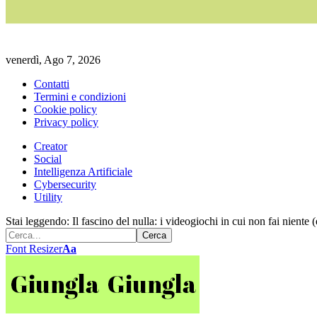
venerdì, Ago 7, 2026
Contatti
Termini e condizioni
Cookie policy
Privacy policy
Creator
Social
Intelligenza Artificiale
Cybersecurity
Utility
Stai leggendo:
Il fascino del nulla: i videogiochi in cui non fai nient
Font Resizer
Aa