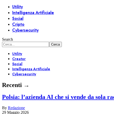
Utility
Intelligenza Artificiale
Social
Cripto
Cybersecurity
Search
Utility
Creator
Social
Intelligenza Artificiale
Cybersecurity
Recenti →
Polsia: l’azienda AI che si vende da sola r
By
Redazione
29 Maggio 2026