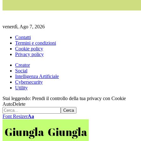
venerdì, Ago 7, 2026
Contatti
Termini e condizioni
Cookie policy
Privacy policy
Creator
Social
Intelligenza Artificiale
Cybersecurity
Utility
Stai leggendo:
Prendi il controllo della tua privacy con Cookie
AutoDelete
Font Resizer
Aa