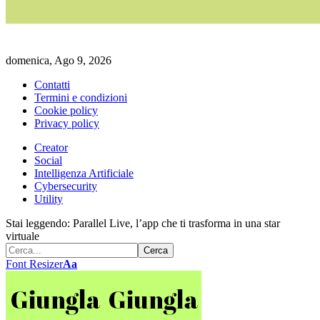
domenica, Ago 9, 2026
Contatti
Termini e condizioni
Cookie policy
Privacy policy
Creator
Social
Intelligenza Artificiale
Cybersecurity
Utility
Stai leggendo:
Parallel Live, l’app che ti trasforma in una star
virtuale
Font Resizer
Aa