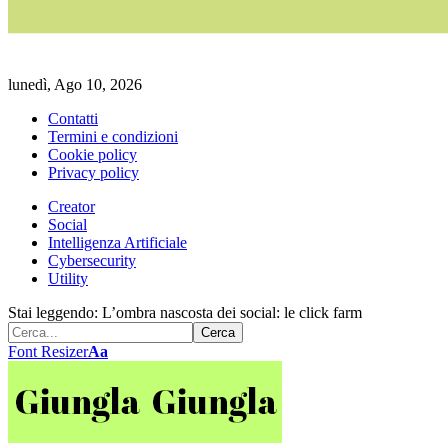
lunedì, Ago 10, 2026
Contatti
Termini e condizioni
Cookie policy
Privacy policy
Creator
Social
Intelligenza Artificiale
Cybersecurity
Utility
Stai leggendo:
L’ombra nascosta dei social: le click farm
Font Resizer
Aa