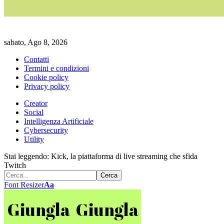
sabato, Ago 8, 2026
Contatti
Termini e condizioni
Cookie policy
Privacy policy
Creator
Social
Intelligenza Artificiale
Cybersecurity
Utility
Stai leggendo:
Kick, la piattaforma di live streaming che sfida
Twitch
Font Resizer
Aa