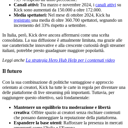
Canali attivi:
Tra marzo e novembre 2024, i
canali attivi
su
Kick sono aumentati da 150.000 a oltre 172.000.
Media spettatori:
Nel mese di ottobre 2024, Kick ha
registrato
una media di oltre 360.700 spettatori, segnando un
incremento del 33% rispetto a settembre.
In Italia, però, Kick deve ancora affermarsi come una scelta
consolidata. La sua diffusione è attualmente limitata, ma grazie alle
sue caratteristiche innovative e alla crescente curiosità degli streamer
italiani, potrebbe presto guadagnare maggiore popolarità.
Leggi anche
La strategia Hero Hub Help per i contenuti video
Il futuro
Con la sua combinazione di politiche vantaggiose e approccio
orientato ai creatori, Kick ha tutte le carte in regola per diventare una
delle piattaforme di live streaming più importanti. Tuttavia, per
raggiungere questo obiettivo, sarà fondamentale:
Mantenere un equilibrio tra moderazione e libertà
creativa
: Offrire spazio ai creatori senza rischiare contenuti
che possano danneggiare la reputazione della piattaforma.
Espandere la base utenti
: Rafforzare la presenza in mercati
emergenti come l’Italia e l’Europa.