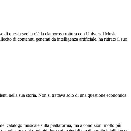
se di questa svolta c’è la clamorosa rottura con Universal Music
cito di contenuti generati da intelligenza artificiale, ha ritirato il suo
nti nella sua storia. Non si trattava solo di una questione economica:
o del catalogo musicale sulla piattaforma, ma a condizioni molto più
e applicare restrizioni più dure sui materiali creati tramite intelligenza