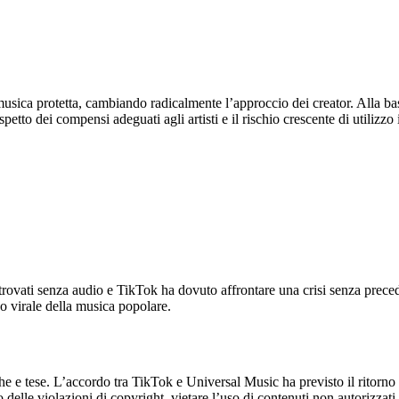
usica protetta, cambiando radicalmente l’approccio dei creator. Alla ba
 dei compensi adeguati agli artisti e il rischio crescente di utilizzo ille
rovati senza audio e TikTok ha dovuto affrontare una crisi senza precede
so virale della musica popolare.
nghe e tese. L’accordo tra TikTok e Universal Music ha previsto il ritorn
delle violazioni di copyright, vietare l’uso di contenuti non autorizzati, 