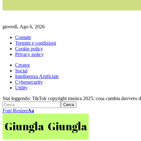
giovedì, Ago 6, 2026
Contatti
Termini e condizioni
Cookie policy
Privacy policy
Creator
Social
Intelligenza Artificiale
Cybersecurity
Utility
Stai leggendo:
TikTok copyright musica 2025: cosa cambia davvero da
Font Resizer
Aa