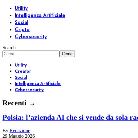
Utility
Intelligenza Artificiale
Social
Cripto
Cybersecurity
Search
Utility
Creator
Social
Intelligenza Artificiale
Cybersecurity
Recenti →
Polsia: l’azienda AI che si vende da sola r
By
Redazione
29 Maggio 2026