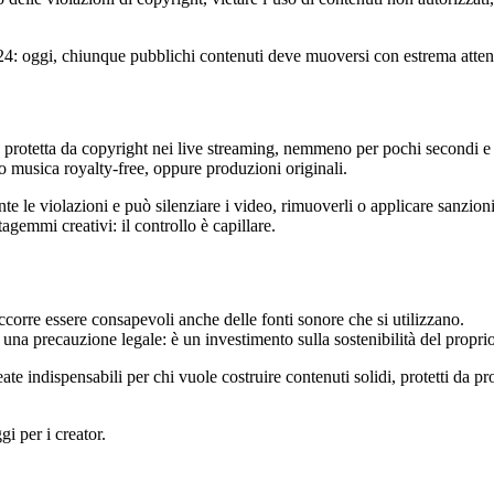
024: oggi, chiunque pubblichi contenuti deve muoversi con estrema attenzi
 protetta da copyright nei live streaming, nemmeno per pochi secondi e 
, o musica royalty-free, oppure produzioni originali.
te le violazioni e può silenziare i video, rimuoverli o applicare sanzio
tagemmi creativi: il controllo è capillare.
corre essere consapevoli anche delle fonti sonore che si utilizzano.
 una precauzione legale: è un investimento sulla sostenibilità del propri
te indispensabili per chi vuole costruire contenuti solidi, protetti da pr
i per i creator.