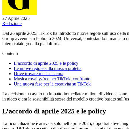
27 Aprile 2025
Redazione
Dal 26 aprile 2025, TikTok ha introdotto nuove regole sull’uso della m
Group avvenuta a febbraio 2024. Universal, contestando il mancato rispetto
intero catalogo dalla piattaforma.
Contenti
L’accordo di aprile 2025 e le policy
Le nuove regole sulla musica protetta
Dove trovare musica sicura
Musica royalty-free per TikTok, confronto
Una nuova fase per la creatività su TikTok
La decisione ha avuto un impatto immediato: milioni di video si sono t
in gioco c’era la sostenibilità stessa del modello creativo basato sull’u
L’accordo di aprile 2025 e le policy
La riconciliazione è arrivata solo nell’aprile 2025, dopo trattative lu
severe. TikTok ha accettato di rafforzare i propri sistemi di rilevamento 