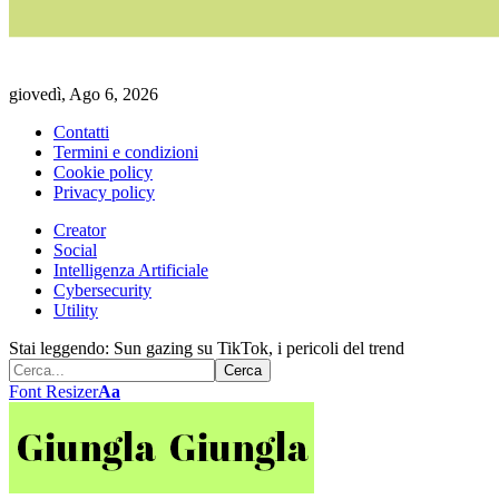
giovedì, Ago 6, 2026
Contatti
Termini e condizioni
Cookie policy
Privacy policy
Creator
Social
Intelligenza Artificiale
Cybersecurity
Utility
Stai leggendo:
Sun gazing su TikTok, i pericoli del trend
Font Resizer
Aa