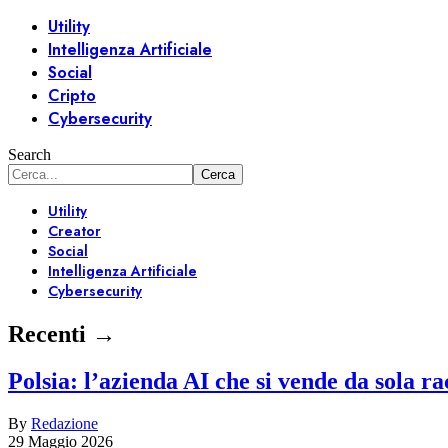
Utility
Intelligenza Artificiale
Social
Cripto
Cybersecurity
Search
Utility
Creator
Social
Intelligenza Artificiale
Cybersecurity
Recenti →
Polsia: l’azienda AI che si vende da sola r
By
Redazione
29 Maggio 2026