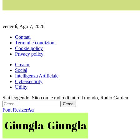
venerdì, Ago 7, 2026
Contatti
Termini e condizioni
Cookie policy
Privacy policy
Creator
Social
Intelligenza Artificiale
Cybersecurity
Utility
Stai leggendo:
Sito con le radio di tutto il mondo, Radio Garden
Font Resizer
Aa