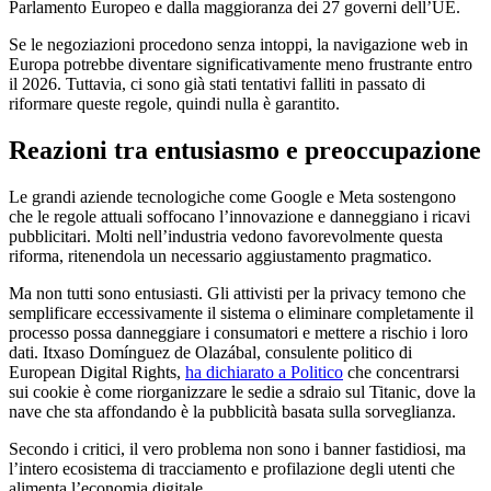
Parlamento Europeo e dalla maggioranza dei 27 governi dell’UE.
Se le negoziazioni procedono senza intoppi, la navigazione web in
Europa potrebbe diventare significativamente meno frustrante entro
il 2026. Tuttavia, ci sono già stati tentativi falliti in passato di
riformare queste regole, quindi nulla è garantito.
Reazioni tra entusiasmo e preoccupazione
Le grandi aziende tecnologiche come Google e Meta sostengono
che le regole attuali soffocano l’innovazione e danneggiano i ricavi
pubblicitari. Molti nell’industria vedono favorevolmente questa
riforma, ritenendola un necessario aggiustamento pragmatico.
Ma non tutti sono entusiasti. Gli attivisti per la privacy temono che
semplificare eccessivamente il sistema o eliminare completamente il
processo possa danneggiare i consumatori e mettere a rischio i loro
dati. Itxaso Domínguez de Olazábal, consulente politico di
European Digital Rights,
ha dichiarato a Politico
che concentrarsi
sui cookie è come riorganizzare le sedie a sdraio sul Titanic, dove la
nave che sta affondando è la pubblicità basata sulla sorveglianza.
Secondo i critici, il vero problema non sono i banner fastidiosi, ma
l’intero ecosistema di tracciamento e profilazione degli utenti che
alimenta l’economia digitale.