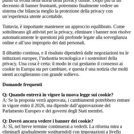
punto di svolta nella storia della privacy online. Dopo più di un
decennio di banner frustranti, potremmo finalmente vedere un
sistema che bilancia meglio la protezione della privacy con
un’esperienza utente accettabile.
Tuttavia, è importante mantenere un approccio equilibrato. Come
sottolineano gli attivisti per la privacy, eliminare i banner non risolve
automaticamente le questioni più profonde legate alla sorveglianza
online e all’uso improprio dei dati personali.
Il dibattito continua, e il risultato dipenderà dalle negoziazioni tra le
istituzioni europee, l’industria tecnologica e i sostenitori della
privacy. Una cosa è certa: il modo in cui gestiamo il consenso ai
cookie in Europa sta per cambiare, e questa è una notizia che molti
utenti accoglieranno con grande sollievo.
Domande frequenti
Q: Quando entrerà in vigore la nuova legge sui cookie?
A: Se la proposta verrà approvata, i cambiamenti potrebbero entrare
in vigore entro il 2026, ma dipende dall’approvazione del
Parlamento Europeo e dei governi degli Stati membri.
Q: Dovrò ancora vedere i banner dei cookie?
A: Sì, nel breve termine continuerai a vederli. La riforma mira a
eliminarli gradualmente sostituendoli con impostazioni a livello