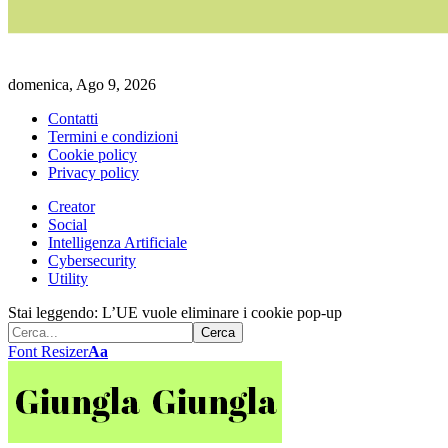
domenica, Ago 9, 2026
Contatti
Termini e condizioni
Cookie policy
Privacy policy
Creator
Social
Intelligenza Artificiale
Cybersecurity
Utility
Stai leggendo:
L’UE vuole eliminare i cookie pop-up
Font Resizer
Aa