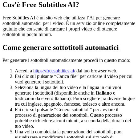
Cos’è Free Subtitles AI?
Free Subtitles AI è un sito web che utilizza l’AI per generare
sottotitoli automatici per i video. È un servizio online completamente
gratuito che consente di caricare i propri video e di ottenere
sottotitoli in pochi minuti.
Come generare sottotitoli automatici
Per generare i sottotitoli automaticamente procedi in questo modo:
Accedi a
https://freesubtitles.ai/
dal tuo browser web.
Fai clic sul pulsante “Carica file” per caricare il video per cui
vuoi generare i sottotitoli.
Seleziona la lingua del tuo video e la lingua in cui vuoi
generare i sottotitoli (disponibile anche in
Italiano
e
traduzioni da e vero Italiano). Puoi scegliere tra diverse lingue
tra cui inglese, spagnolo, francese, tedesco e altre ancora.
Fai clic sul pulsante “Genera sottotitoli” per avviare il
processo di generazione dei sottotitoli. Questo processo
potrebbe richiedere alcuni minuti, a seconda della durata del
tuo video.
Una volta completata la generazione dei sottotitoli, puoi
visualizzare e modificare i sottotitoli sul sito web di