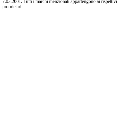
7.03.2001. Tutti i marchi menzionati appartengono ai rispettivi
proprietari.