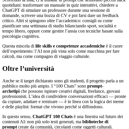
quotidiani: trasformare un manuale in quiz interattivi, chiedere a
ChatGPT di simulare un professore durante una sessione di
domande, scrivere una bozza di CV e poi farsi dare un feedback
critico. Altri si spingono oltre l’accademico: consigli su come
pianificare una settimana di studio bilanciando sport, socialità e
tempo libero, oppure come gestire l’ansia con tecniche basate sulla
psicologia cognitiva.
Questa miscela di
life skills e competenze accademiche
è il cuore
dell’esperimento: l’AI non più vista solo come macchina per fare
calcoli, ma come compagno di viaggio culturale.
Oltre l’università
Anche se il target dichiarato sono gli studenti, il progetto parla a un
pubblico molto più ampio. I “100 Chats” sono
prompt-
archetipi
che possono ispirare creativi digitali, freelance, giovani
professionisti. L’idea di condividere conversazioni efficaci — pronte
da copiare, adattare e remixare — è in linea con la logica dei meme
e delle playlist: format che vivono perché si diffondono.
In questo senso,
ChatGPT 100 Chats
è una finestra sul futuro dei
contenuti AI: non più solo testi generati, ma
biblioteche di
prompt
create da comunità, circolanti come oggetti culturali.