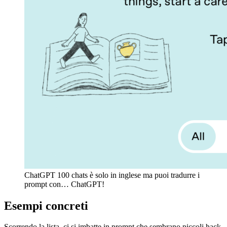
ChatGPT 100 chats è solo in inglese ma puoi tradurre i
prompt con… ChatGPT!
Esempi concreti
Scorrendo la lista, ci si imbatte in prompt che sembrano piccoli hack