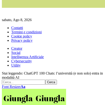
sabato, Ago 8, 2026
Contatti
Termini e condizioni
Cookie policy
Privacy policy
Creator
Social
Intelligenza Artificiale
Cybersecurity
Utility
Stai leggendo:
ChatGPT 100 Chats: l’università (e non solo) entra in
modalità AI
Font Resizer
Aa