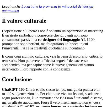
Leggi anche
Lovart.ai e la promessa (e minaccia) del design
automatico
Il valore culturale
L’operazione di OpenAI non è soltanto un’operazione di marketing.
È un gesto simbolico: riconoscere che gli utenti non sono
consumatori passivi ma
co-designer del linguaggio AI
. I 100
prompt non sono perfetti, ma fotografano un’epoca in cui
l’università, l’AI e la creatività quotidiana si incontrano.
E come ogni archivio culturale, vale la pena di esplorarlo, criticarlo,
remixarlo. Non per avere la “ricetta segreta” del successo
accademico, ma per capire come le nuove generazioni stanno
riscrivendo il loro rapporto con la conoscenza.
Conclusione
ChatGPT 100 Chats
è, allo stesso tempo, una guida pratica e un
manifesto generazionale. Per chiunque viva tra lezioni, scadenze e
sogni professionali, è un reminder che l’AI non è un’entità distante,
ma un alleato quotidiano. Forse il vero insegnamento non è “cosa
chiedere” a ChatGPT, ma
come imparare a costruire insieme un