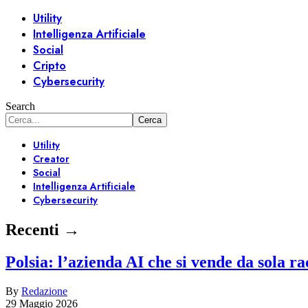
Utility
Intelligenza Artificiale
Social
Cripto
Cybersecurity
Search
Utility
Creator
Social
Intelligenza Artificiale
Cybersecurity
Recenti →
Polsia: l’azienda AI che si vende da sola r
By
Redazione
29 Maggio 2026