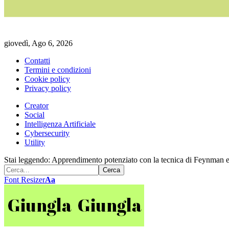
giovedì, Ago 6, 2026
Contatti
Termini e condizioni
Cookie policy
Privacy policy
Creator
Social
Intelligenza Artificiale
Cybersecurity
Utility
Stai leggendo:
Apprendimento potenziato con la tecnica di Feynman e
Font Resizer
Aa