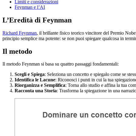
Limiti e considerazioni
Feynman e l’AI
L’Eredità di Feynman
Richard Feynman
, il brillante fisico teorico vincitore del Premio No
principio semplice ma potente: se non puoi spiegare qualcosa in termi
Il metodo
Il metodo Feynman si basa su quattro passaggi fondamentali:
Scegli e Spiega
: Seleziona un concetto e spiegalo come se stes
Identifica le Lacune
: Riconosci i punti in cui la tua spiegazion
Riorganizza e Semplifica
: Torna allo studio e affina la tua c
Racconta una Storia
: Trasforma la spiegazione in una narraz