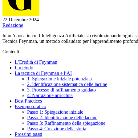
22 Dicembre 2024
Redazione
In un’epoca in cui l’Intelligenza Artificiale sta rivoluzionando ogni 
Tecnica Feynman, un metodo collaudato per l’apprendimento profondo,
Contenti
L’Eredità di Feynman
Il metodo
La tecnica di Feynman e l’AI
1. Spiegazione iniziale potenziata
2. Identificazione sistematica delle lacune
3. Processo di raffinamento guidato
4. Narrazione arricchita
Best Practices
Esempio pratico
Passo 1: Spiegazione iniziale
Passo 2: Identificazione delle lacune
Passo 3: Raffinamento della spiegazione
Passo 4: Creazione della storia
Prossimi passi